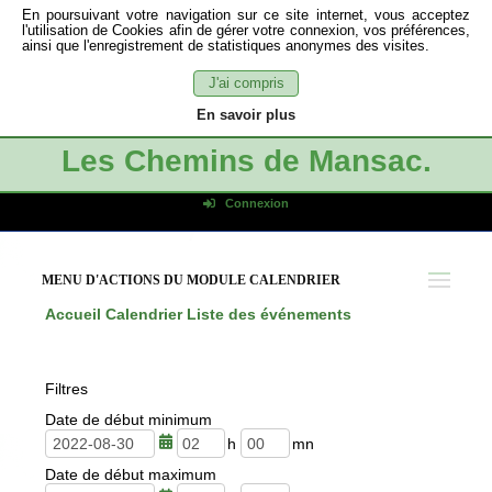
En poursuivant votre navigation sur ce site internet, vous acceptez
l'utilisation de Cookies afin de gérer votre connexion, vos préférences,
ainsi que l'enregistrement de statistiques anonymes des visites.
J'ai compris
En savoir plus
Les Chemins de Mansac.
Connexion
Identifiant de connexion
Mot de passe
MENU D'ACTIONS DU MODULE CALENDRIER
Connexion auto
Accueil
Calendrier
Liste des événements
Connexion
S'inscrire
Filtres
Mot de passe oublié
Date de début minimum
h
m
Date de début maximum
e
i