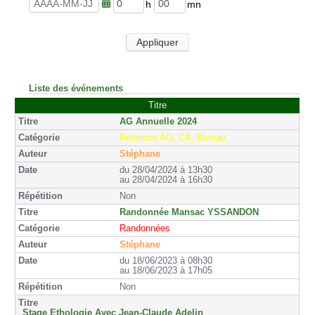
u
n
r
u
h
m
e
t
e
i
s
e
u
n
Appliquer
s
r
u
e
t
s
e
s
Liste des événements
Titre
AG Annuelle 2024
Réunions AG, CA, Bureau
Stéphane
du 28/04/2024 à 13h30
au 28/04/2024 à 16h30
Non
Randonnée Mansac YSSANDON
Randonnées
Stéphane
du 18/06/2023 à 08h30
au 18/06/2023 à 17h05
Non
Stage Ethologie Avec Jean-Claude Adelin