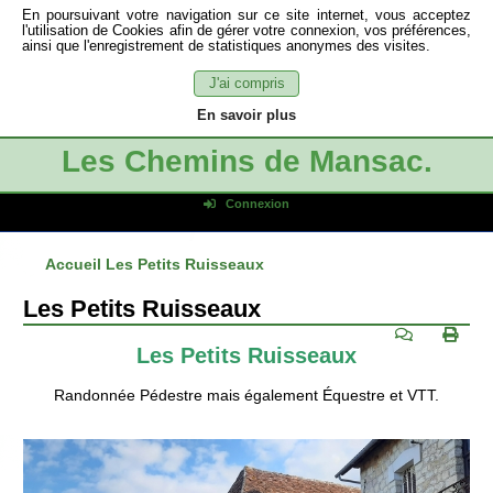
En poursuivant votre navigation sur ce site internet, vous acceptez
l'utilisation de Cookies afin de gérer votre connexion, vos préférences,
ainsi que l'enregistrement de statistiques anonymes des visites.
J'ai compris
En savoir plus
Les Chemins de Mansac.
Connexion
Identifiant de connexion
Accueil
Les Petits Ruisseaux
Mot de passe
Connexion auto
Les Petits Ruisseaux
Connexion
Les Petits Ruisseaux
S'inscrire
Mot de passe oublié
Randonnée Pédestre mais également Équestre et VTT.