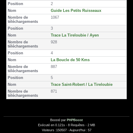
2
k
Guide Les Petits Ruisseaux
1067
3
Trace La Tireloubie / Ayen
928
4
La Boucle de 50 Kms
887
5
Trace Saint-Robert / La Tireloubie
871
Boosté par
PHPBoost
Exécuté en 0.121s - 8 Requêtes - 2 MB
Visiteurs :150507 - Aujourd'hui : 57