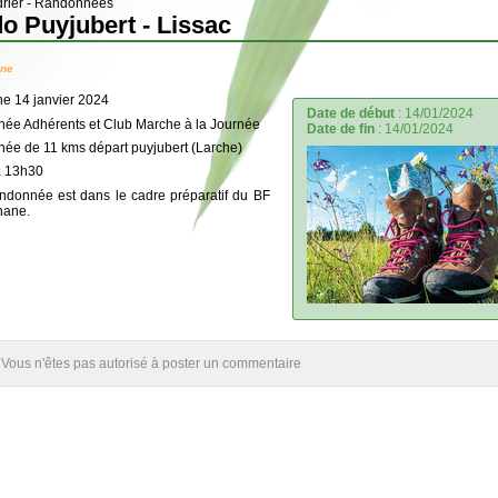
rier - Randonnées
o Puyjubert - Lissac
ane
e 14 janvier 2024
Date de début
:
14/01/2024
ée Adhérents et Club Marche à la Journée
Date de fin
:
14/01/2024
ée de 11 kms départ puyjubert (Larche)
à 13h30
andonnée est dans le cadre préparatif du BF
hane.
Vous n'êtes pas autorisé à poster un commentaire