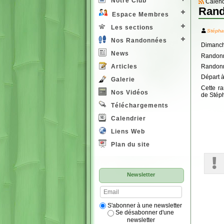
Notre Club
Calend
Rand
Espace Membres
Les sections
Stéph
Nos Randonnées
Dimanch
News
Randonn
Randonn
Articles
Départ 
Galerie
Cette r
Nos Vidéos
de Stép
Téléchargements
Calendrier
Liens Web
Plan du site
Newsletter
S'abonner à une newsletter
Se désabonner d'une
newsletter