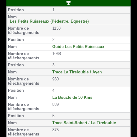
r
r
r
r
r
r
P
F
T
e
E
s
S
o
1
a
w
m
m
m
M
s
i
c
i
a
a
s
S
t
e
t
i
i
Les Petits Ruisseaux (Pédestre, Equestre)
i
b
t
l
l
1138
o
o
e
n
o
r
2
k
Guide Les Petits Ruisseaux
1068
3
Trace La Tireloubie / Ayen
930
4
La Boucle de 50 Kms
889
5
Trace Saint-Robert / La Tireloubie
875