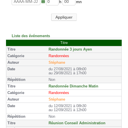
u
n
r
u
h
m
e
t
e
i
s
e
u
n
Appliquer
s
r
u
e
t
s
e
s
Liste des événements
Titre
Randonnée 3 jours Ayen
Randonnées
Stéphane
du 27/08/2021 à 08h00
au 29/08/2021 à 17h00
Non
Randonnée Dimanche Matin
Randonnées
Stéphane
du 12/09/2021 à 08h30
au 12/09/2021 à 12h00
Non
Réunion Conseil Administration