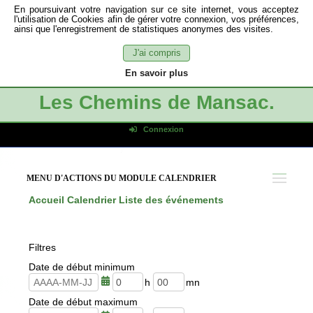
En poursuivant votre navigation sur ce site internet, vous acceptez
l'utilisation de Cookies afin de gérer votre connexion, vos préférences,
ainsi que l'enregistrement de statistiques anonymes des visites.
J'ai compris
En savoir plus
Les Chemins de Mansac.
Connexion
Identifiant de connexion
Mot de passe
MENU D'ACTIONS DU MODULE CALENDRIER
Connexion auto
Accueil
Calendrier
Liste des événements
Connexion
S'inscrire
Filtres
Mot de passe oublié
Date de début minimum
h
m
Date de début maximum
e
i