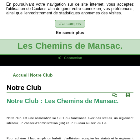
En poursuivant votre navigation sur ce site internet, vous acceptez
l'utilisation de Cookies afin de gérer votre connexion, vos préférences,
ainsi que l'enregistrement de statistiques anonymes des visites.
J'ai compris
En savoir plus
Les Chemins de Mansac.
Connexion
Identifiant de connexion
Accueil
Notre Club
Mot de passe
Connexion auto
Notre Club
Connexion
Notre Club : Les Chemins de Mansac.
S'inscrire
Mot de passe oublié
Notre club est une association loi 1901 qui fonctionne avec des statuts, un réglement
intérieur, un conseil d'administration (CA) et un Bureau au sein du CA.
Pour adhérer, il faut remplir un bulletin d'adhésion, accepter les statuts et le réglement