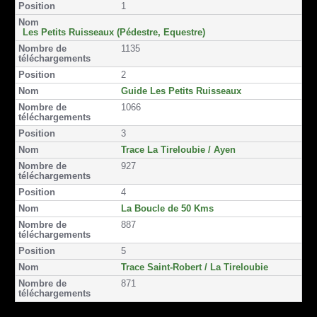
1
a
w
m
m
m
M
s
i
c
i
a
a
s
S
t
e
t
i
i
Les Petits Ruisseaux (Pédestre, Equestre)
i
b
t
l
l
1135
o
o
e
n
o
r
2
k
Guide Les Petits Ruisseaux
1066
3
Trace La Tireloubie / Ayen
927
4
La Boucle de 50 Kms
887
5
Trace Saint-Robert / La Tireloubie
871