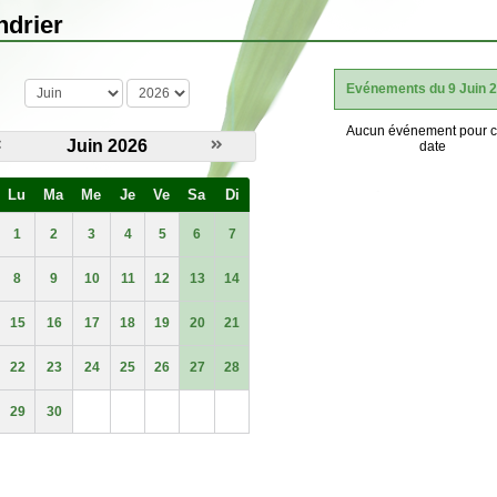
ndrier
mois
année
Evénements du 9 Juin 
Aucun événement pour c
Juin 2026
date
Lu
Ma
Me
Je
Ve
Sa
Di
1
2
3
4
5
6
7
8
9
10
11
12
13
14
15
16
17
18
19
20
21
22
23
24
25
26
27
28
29
30