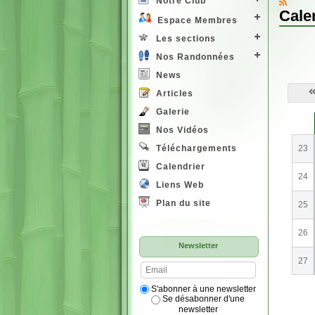
Notre Club
Cale
Espace Membres
Les sections
Nos Randonnées
News
Articles
Galerie
S
e
Nos Vidéos
23
Téléchargements
Calendrier
24
Liens Web
Plan du site
25
26
Newsletter
27
S'abonner à une newsletter
Se désabonner d'une
newsletter