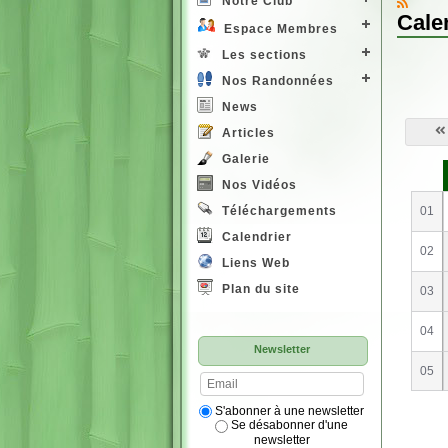
Notre Club
Cale
Espace Membres
Les sections
Nos Randonnées
News
Articles
Galerie
S
e
Nos Vidéos
01
Téléchargements
Calendrier
02
Liens Web
Plan du site
03
04
Newsletter
05
S'abonner à une newsletter
Se désabonner d'une
newsletter