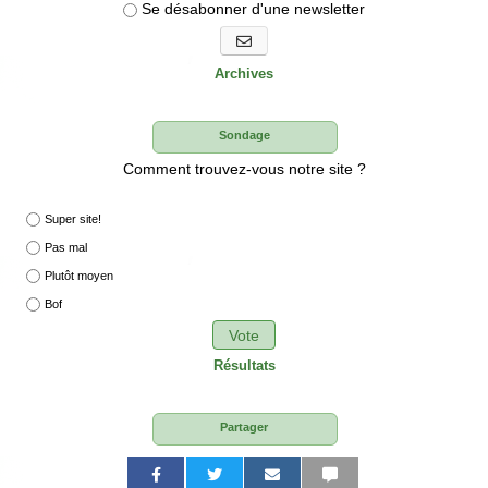
Se désabonner d'une newsletter
S'abonner aux newsletters
Archives
Sondage
Comment trouvez-vous notre site ?
Super site!
Pas mal
Plutôt moyen
Bof
Vote
Résultats
Partager
P
P
P
P
P
P