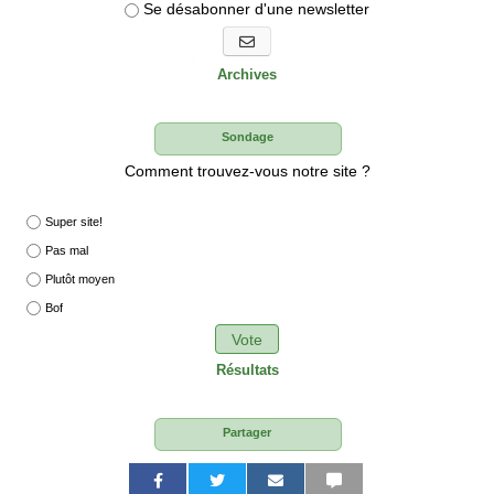
Se désabonner d'une newsletter
S'abonner aux newsletters
Archives
Sondage
Comment trouvez-vous notre site ?
Super site!
Pas mal
Plutôt moyen
Bof
Vote
Résultats
Partager
P
P
P
P
P
P