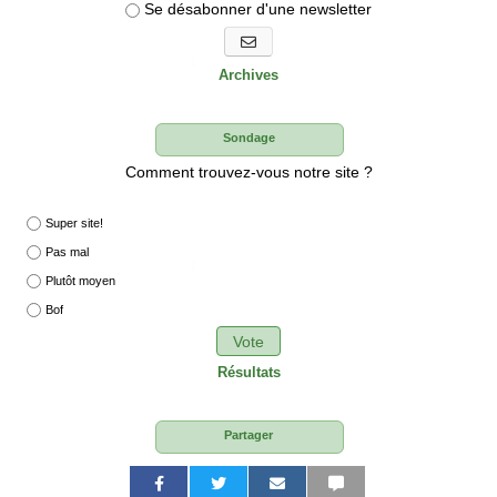
Se désabonner d'une newsletter
S'abonner aux newsletters
Archives
Sondage
Comment trouvez-vous notre site ?
Super site!
Pas mal
Plutôt moyen
Bof
Vote
Résultats
Partager
P
P
P
P
P
P