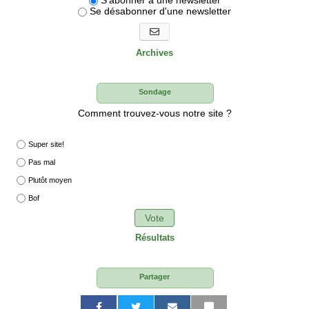
S'abonner à une newsletter
Se désabonner d'une newsletter
S'abonner aux newsletters
Archives
Sondage
Comment trouvez-vous notre site ?
Super site!
Pas mal
Plutôt moyen
Bof
Vote
Résultats
Partager
P
P
P
P
P
P