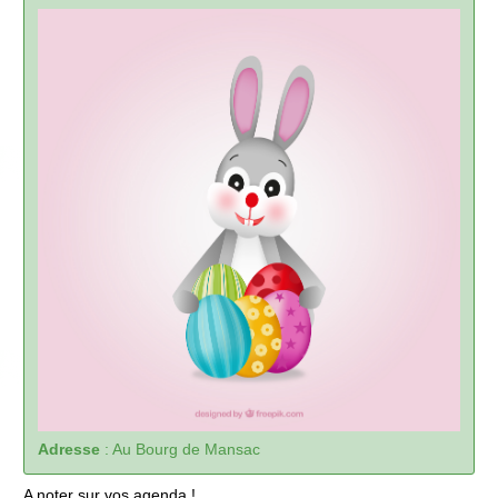
Adresse
:
Au Bourg de Mansac
A noter sur vos agenda !