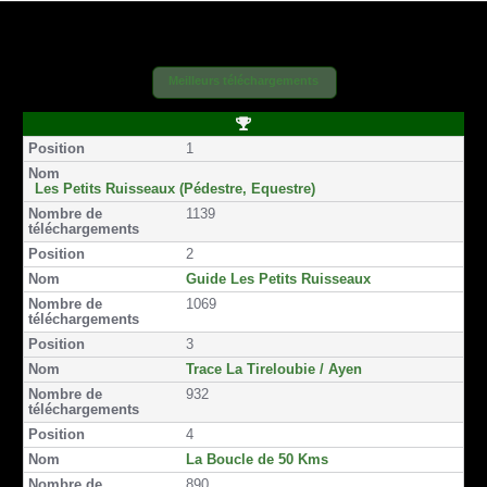
a
a
a
a
a
a
g
g
g
g
g
g
e
e
e
e
e
e
r
r
r
r
r
r
Meilleurs téléchargements
s
s
p
p
p
p
u
u
a
a
a
a
r
r
r
r
r
r
P
F
T
e
E
s
S
o
1
a
w
m
m
m
M
s
i
c
i
a
a
s
S
t
e
t
i
i
Les Petits Ruisseaux (Pédestre, Equestre)
i
b
t
l
l
1139
o
o
e
n
o
r
2
k
Guide Les Petits Ruisseaux
1069
3
Trace La Tireloubie / Ayen
932
4
La Boucle de 50 Kms
890