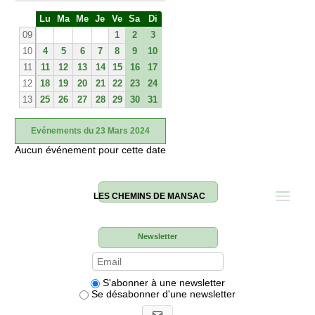
S
Lu
Ma
Me
Je
Ve
Sa
Di
e
09
1
2
3
10
4
5
6
7
8
9
10
11
11
12
13
14
15
16
17
12
18
19
20
21
22
23
24
13
25
26
27
28
29
30
31
Evénements du 23 Mars 2024
Aucun événement pour cette date
LES CHEMINS DE MANSAC
Newsletter
S'abonner à une newsletter
Se désabonner d'une newsletter
S'abonner aux newsletters