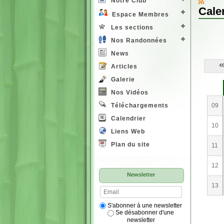
Notre Club
Cale
Espace Membres
Les sections
Nos Randonnées
News
Articles
Galerie
S
e
Nos Vidéos
09
Téléchargements
Calendrier
10
Liens Web
Plan du site
11
12
Newsletter
13
S'abonner à une newsletter
Se désabonner d'une
newsletter