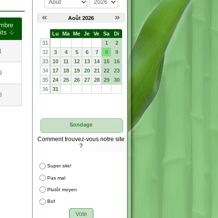
Août 2026
mbre
rits
S
Lu
Ma
Me
Je
Ve
Sa
Di
e
31
1
2
1
32
3
4
5
6
7
8
9
33
10
11
12
13
14
15
16
34
17
18
19
20
21
22
23
9
35
24
25
26
27
28
29
30
36
31
8
Sondage
Comment trouvez-vous notre site
?
Super site!
Pas mal
Plutôt moyen
Bof
Vote