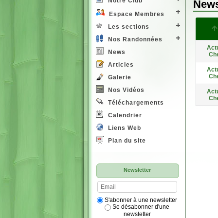
Notre Club
News
Espace Membres
Les sections
Nos Randonnées
Actu
News
Ch
Articles
Actu
Ch
Galerie
Nos Vidéos
Actu
Ch
Téléchargements
Calendrier
Liens Web
Plan du site
Newsletter
S'abonner à une newsletter
Se désabonner d'une
newsletter