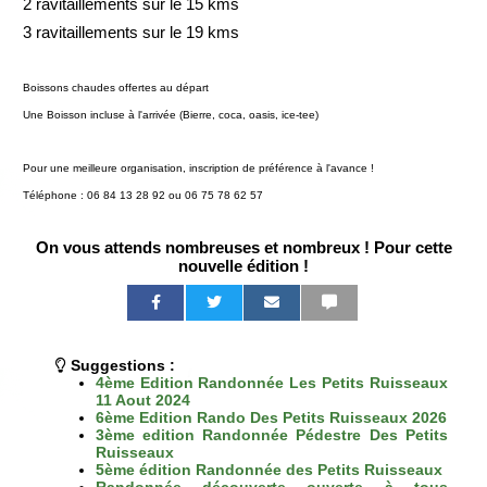
2 ravitaillements sur le 15 kms
3 ravitaillements sur le 19 kms
Boissons chaudes offertes au départ
Une Boisson incluse à l'arrivée (Bierre, coca, oasis, ice-tee)
Pour une meilleure organisation, inscription de préférence à l'avance !
Téléphone : 06 84 13 28 92 ou 06 75 78 62 57
On vous attends nombreuses et nombreux ! Pour cette
nouvelle édition !
P
P
P
P
P
P
a
a
a
a
a
a
r
r
r
r
r
r
t
t
t
t
t
t
Suggestions :
a
a
a
a
a
a
4ème Edition Randonnée Les Petits Ruisseaux
g
g
g
g
g
g
11 Aout 2024
e
e
e
e
e
e
6ème Edition Rando Des Petits Ruisseaux 2026
r
r
r
r
r
r
3ème edition Randonnée Pédestre Des Petits
s
s
p
p
p
p
Ruisseaux
u
u
a
a
a
a
5ème édition Randonnée des Petits Ruisseaux
r
r
r
r
r
r