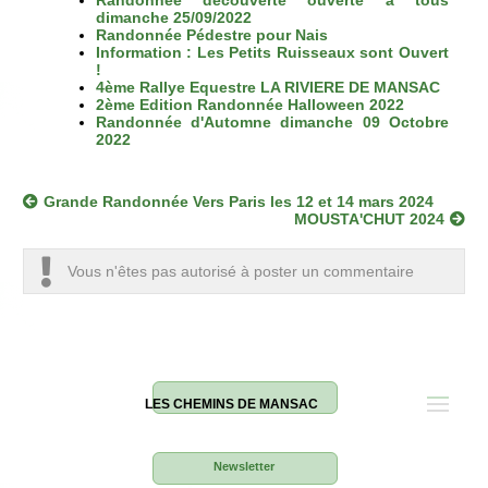
Randonnée découverte ouverte à tous
F
T
e
E
s
S
dimanche 25/09/2022
a
w
m
m
m
M
Randonnée Pédestre pour Nais
c
i
a
a
s
S
Information : Les Petits Ruisseaux sont Ouvert
e
t
i
i
!
b
t
l
l
4ème Rallye Equestre LA RIVIERE DE MANSAC
o
e
2ème Edition Randonnée Halloween 2022
o
r
Randonnée d'Automne dimanche 09 Octobre
k
2022
Grande Randonnée Vers Paris les 12 et 14 mars 2024
MOUSTA'CHUT 2024
Vous n'êtes pas autorisé à poster un commentaire
LES CHEMINS DE MANSAC
Newsletter