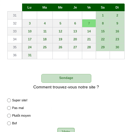
S
Lu
Ma
Me
Je
Ve
Sa
Di
e
31
1
2
32
3
4
5
6
7
8
9
33
10
11
12
13
14
15
16
34
17
18
19
20
21
22
23
35
24
25
26
27
28
29
30
36
31
Sondage
Comment trouvez-vous notre site ?
Super site!
Pas mal
Plutôt moyen
Bof
Vote