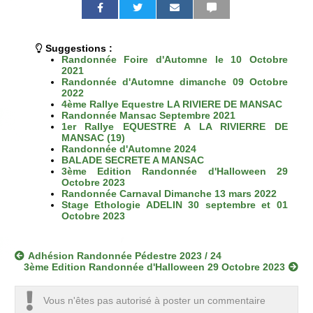
P
P
P
P
P
P
a
a
a
a
a
a
r
r
r
r
r
r
t
t
t
t
t
t
Suggestions :
a
a
a
a
a
a
Randonnée Foire d'Automne le 10 Octobre
g
g
g
g
g
g
2021
e
e
e
e
e
e
Randonnée d'Automne dimanche 09 Octobre
r
r
r
r
r
r
2022
s
s
p
p
p
p
4ème Rallye Equestre LA RIVIERE DE MANSAC
u
u
a
a
a
a
Randonnée Mansac Septembre 2021
r
r
r
r
r
r
1er Rallye EQUESTRE A LA RIVIERRE DE
F
T
e
E
s
S
MANSAC (19)
a
w
m
m
m
M
Randonnée d'Automne 2024
c
i
a
a
s
S
BALADE SECRETE A MANSAC
e
t
i
i
3ème Edition Randonnée d'Halloween 29
b
t
l
l
Octobre 2023
o
e
Randonnée Carnaval Dimanche 13 mars 2022
o
r
Stage Ethologie ADELIN 30 septembre et 01
k
Octobre 2023
Adhésion Randonnée Pédestre 2023 / 24
3ème Edition Randonnée d'Halloween 29 Octobre 2023
Vous n'êtes pas autorisé à poster un commentaire