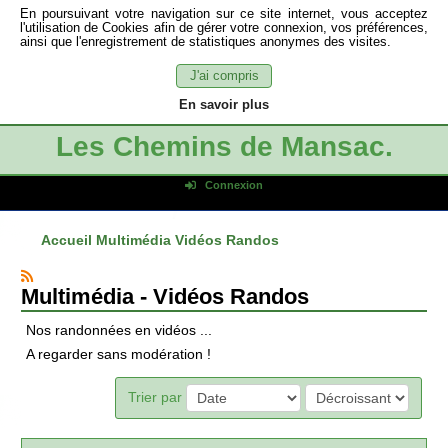
En poursuivant votre navigation sur ce site internet, vous acceptez
l'utilisation de Cookies afin de gérer votre connexion, vos préférences,
ainsi que l'enregistrement de statistiques anonymes des visites.
J'ai compris
En savoir plus
Les Chemins de Mansac.
Connexion
Identifiant de connexion
Accueil
Multimédia
Vidéos Randos
Mot de passe
Connexion auto
Multimédia - Vidéos Randos
Connexion
Nos randonnées en vidéos ...
S'inscrire
A regarder sans modération !
Mot de passe oublié
Trier par