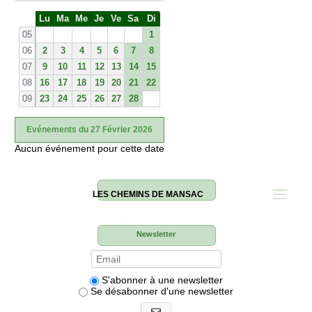
S
Lu
Ma
Me
Je
Ve
Sa
Di
e
05
1
06
2
3
4
5
6
7
8
07
9
10
11
12
13
14
15
08
16
17
18
19
20
21
22
09
23
24
25
26
27
28
Evénements du 27 Février 2026
Aucun événement pour cette date
LES CHEMINS DE MANSAC
Newsletter
S'abonner à une newsletter
Se désabonner d'une newsletter
S'abonner aux newsletters