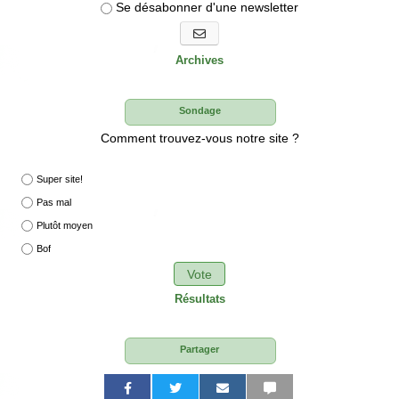
Se désabonner d'une newsletter
S'abonner aux newsletters
Archives
Sondage
Comment trouvez-vous notre site ?
Super site!
Pas mal
Plutôt moyen
Bof
Vote
Résultats
Partager
P
P
P
P
P
P