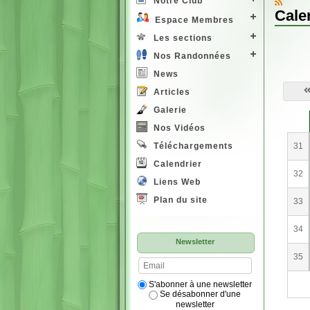
Notre Club
Cale
Espace Membres
Les sections
Nos Randonnées
News
Articles
Galerie
S
e
Nos Vidéos
31
Téléchargements
Calendrier
32
Liens Web
Plan du site
33
34
Newsletter
35
S'abonner à une newsletter
Se désabonner d'une
newsletter