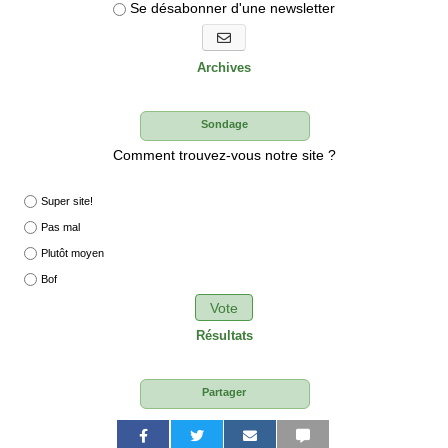
Se désabonner d'une newsletter
S'abonner aux newsletters
Archives
Sondage
Comment trouvez-vous notre site ?
Super site!
Pas mal
Plutôt moyen
Bof
Vote
Résultats
Partager
P
P
P
P
P
P