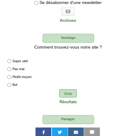
Se désabonner d'une newsletter
S'abonner aux newsletters
Archives
Sondage
Comment trouvez-vous notre site ?
Super site!
Pas mal
Plutôt moyen
Bof
Vote
Résultats
Partager
P
P
P
P
P
P