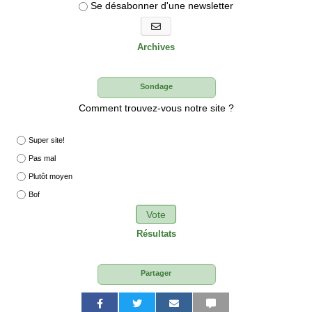
Se désabonner d'une newsletter
S'abonner aux newsletters
Archives
Sondage
Comment trouvez-vous notre site ?
Super site!
Pas mal
Plutôt moyen
Bof
Vote
Résultats
Partager
P
P
P
P
P
P