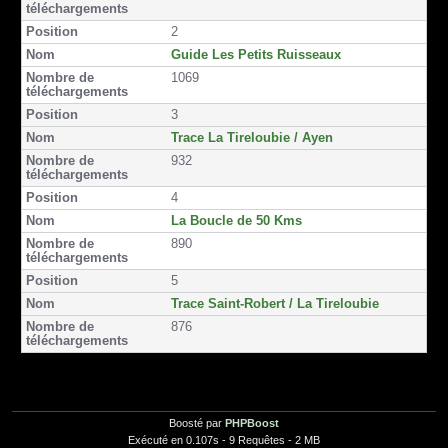
o
e
n
o
r
2
k
Guide Les Petits Ruisseaux
1069
3
Trace La Tireloubie / Ayen
932
4
La Boucle de 50 Kms
890
5
Trace Saint-Robert / La Tireloubie
876
Boosté par
PHPBoost
Exécuté en 0.107s - 9 Requêtes - 2 MB