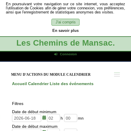
En poursuivant votre navigation sur ce site internet, vous acceptez
l'utilisation de Cookies afin de gérer votre connexion, vos préférences,
ainsi que l'enregistrement de statistiques anonymes des visites.
J'ai compris
En savoir plus
Les Chemins de Mansac.
Connexion
Identifiant de connexion
Mot de passe
MENU D'ACTIONS DU MODULE CALENDRIER
Connexion auto
Accueil
Calendrier
Liste des événements
Connexion
S'inscrire
Filtres
Mot de passe oublié
Date de début minimum
h
m
Date de début maximum
e
i