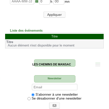
u
n
r
u
h
m
e
t
e
i
s
e
u
n
Appliquer
s
r
u
e
t
s
e
s
Liste des événements
Titre
Aucun élément n'est disponible pour le moment
LES CHEMINS DE MANSAC
Newsletter
S'abonner à une newsletter
Se désabonner d'une newsletter
S'abonner aux newsletters