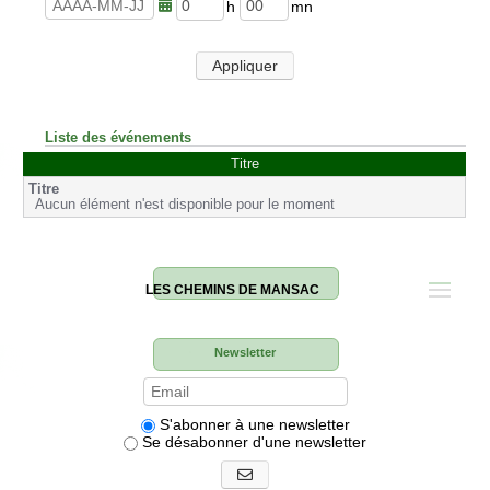
u
n
r
u
h
m
e
t
e
i
s
e
u
n
Appliquer
s
r
u
e
t
s
e
s
Liste des événements
Titre
Aucun élément n'est disponible pour le moment
LES CHEMINS DE MANSAC
Newsletter
S'abonner à une newsletter
Se désabonner d'une newsletter
S'abonner aux newsletters