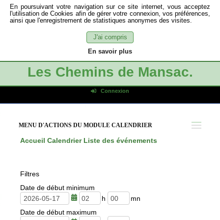
En poursuivant votre navigation sur ce site internet, vous acceptez
l'utilisation de Cookies afin de gérer votre connexion, vos préférences,
ainsi que l'enregistrement de statistiques anonymes des visites.
J'ai compris
En savoir plus
Les Chemins de Mansac.
Connexion
Identifiant de connexion
Mot de passe
MENU D'ACTIONS DU MODULE CALENDRIER
Connexion auto
Accueil
Calendrier
Liste des événements
Connexion
S'inscrire
Filtres
Mot de passe oublié
Date de début minimum
h
m
Date de début maximum
e
i