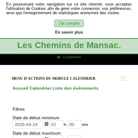
En poursuivant votre navigation sur ce site internet, vous acceptez
l'utilisation de Cookies afin de gérer votre connexion, vos préférences,
ainsi que l'enregistrement de statistiques anonymes des visites.
J'ai compris
En savoir plus
Les Chemins de Mansac.
Connexion
Identifiant de connexion
Mot de passe
MENU D'ACTIONS DU MODULE CALENDRIER
Connexion auto
Accueil
Calendrier
Liste des événements
Connexion
S'inscrire
Filtres
Mot de passe oublié
Date de début minimum
h
m
Date de début maximum
e
i