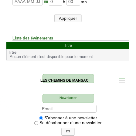
u
n
r
u
h
m
e
t
e
i
s
e
u
n
Appliquer
s
r
u
e
t
s
e
s
Liste des événements
Titre
Aucun élément n'est disponible pour le moment
LES CHEMINS DE MANSAC
Newsletter
S'abonner à une newsletter
Se désabonner d'une newsletter
S'abonner aux newsletters