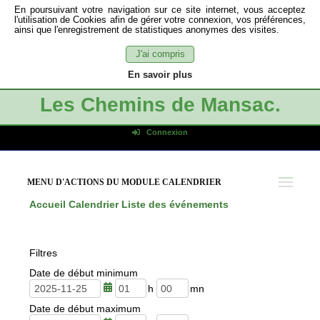
En poursuivant votre navigation sur ce site internet, vous acceptez
l'utilisation de Cookies afin de gérer votre connexion, vos préférences,
ainsi que l'enregistrement de statistiques anonymes des visites.
J'ai compris
En savoir plus
Les Chemins de Mansac.
Connexion
Identifiant de connexion
Mot de passe
MENU D'ACTIONS DU MODULE CALENDRIER
Connexion auto
Accueil
Calendrier
Liste des événements
Connexion
S'inscrire
Filtres
Mot de passe oublié
Date de début minimum
h
m
Date de début maximum
e
i