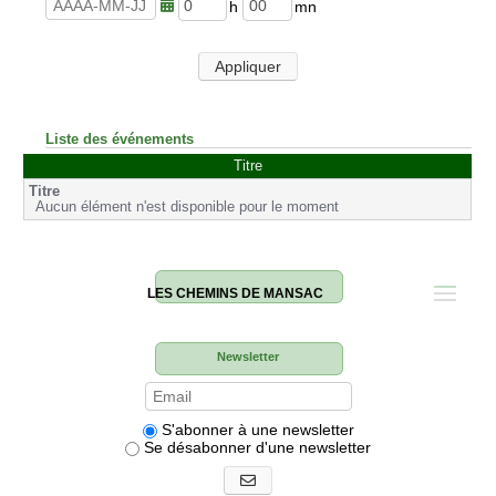
u
n
r
u
h
m
e
t
e
i
s
e
u
n
Appliquer
s
r
u
e
t
s
e
s
Liste des événements
Titre
Aucun élément n'est disponible pour le moment
LES CHEMINS DE MANSAC
Newsletter
S'abonner à une newsletter
Se désabonner d'une newsletter
S'abonner aux newsletters