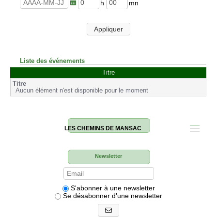
u
n
r
u
h
m
e
t
e
i
s
e
u
n
Appliquer
s
r
u
e
t
s
e
s
Liste des événements
Titre
Aucun élément n'est disponible pour le moment
LES CHEMINS DE MANSAC
Newsletter
S'abonner à une newsletter
Se désabonner d'une newsletter
S'abonner aux newsletters