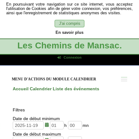
En poursuivant votre navigation sur ce site internet, vous acceptez
l'utilisation de Cookies afin de gérer votre connexion, vos préférences,
ainsi que l'enregistrement de statistiques anonymes des visites.
J'ai compris
En savoir plus
Les Chemins de Mansac.
Connexion
Identifiant de connexion
Mot de passe
MENU D'ACTIONS DU MODULE CALENDRIER
Connexion auto
Accueil
Calendrier
Liste des événements
Connexion
S'inscrire
Filtres
Mot de passe oublié
Date de début minimum
h
m
Date de début maximum
e
i