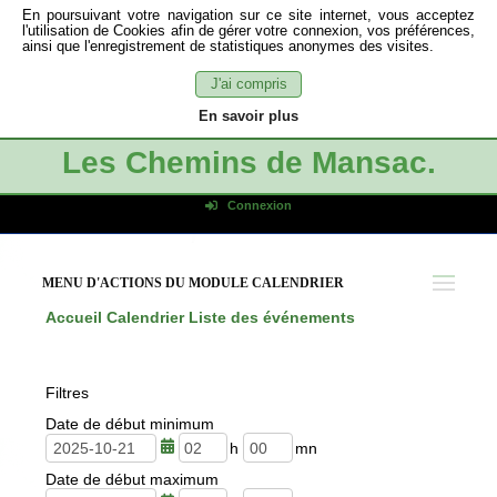
En poursuivant votre navigation sur ce site internet, vous acceptez
l'utilisation de Cookies afin de gérer votre connexion, vos préférences,
ainsi que l'enregistrement de statistiques anonymes des visites.
J'ai compris
En savoir plus
Les Chemins de Mansac.
Connexion
Identifiant de connexion
Mot de passe
MENU D'ACTIONS DU MODULE CALENDRIER
Connexion auto
Accueil
Calendrier
Liste des événements
Connexion
S'inscrire
Filtres
Mot de passe oublié
Date de début minimum
h
m
Date de début maximum
e
i