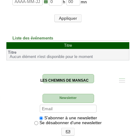
u
n
r
u
h
m
e
t
e
i
s
e
u
n
Appliquer
s
r
u
e
t
s
e
s
Liste des événements
Titre
Aucun élément n'est disponible pour le moment
LES CHEMINS DE MANSAC
Newsletter
S'abonner à une newsletter
Se désabonner d'une newsletter
S'abonner aux newsletters