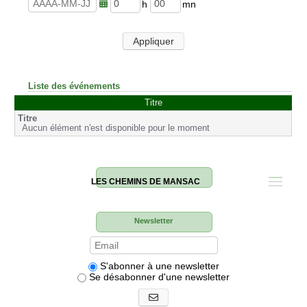
u
n
r
u
h
m
e
t
e
i
s
e
u
n
Appliquer
s
r
u
e
t
s
e
s
Liste des événements
Titre
Aucun élément n'est disponible pour le moment
LES CHEMINS DE MANSAC
Newsletter
S'abonner à une newsletter
Se désabonner d'une newsletter
S'abonner aux newsletters