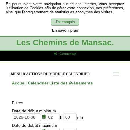
En poursuivant votre navigation sur ce site internet, vous acceptez
l'utilisation de Cookies afin de gérer votre connexion, vos préférences,
ainsi que l'enregistrement de statistiques anonymes des visites.
J'ai compris
En savoir plus
Les Chemins de Mansac.
Connexion
Identifiant de connexion
Mot de passe
MENU D'ACTIONS DU MODULE CALENDRIER
Connexion auto
Accueil
Calendrier
Liste des événements
Connexion
S'inscrire
Filtres
Mot de passe oublié
Date de début minimum
h
m
Date de début maximum
e
i