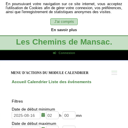
En poursuivant votre navigation sur ce site internet, vous acceptez
l'utilisation de Cookies afin de gérer votre connexion, vos préférences,
ainsi que l'enregistrement de statistiques anonymes des visites.
J'ai compris
En savoir plus
Les Chemins de Mansac.
Connexion
Identifiant de connexion
Mot de passe
MENU D'ACTIONS DU MODULE CALENDRIER
Connexion auto
Accueil
Calendrier
Liste des événements
Connexion
S'inscrire
Filtres
Mot de passe oublié
Date de début minimum
h
m
Date de début maximum
e
i