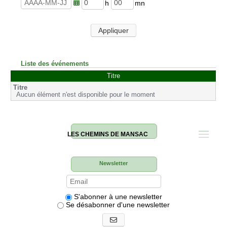
u
n
r
u
h
m
e
t
e
i
s
e
u
n
Appliquer
s
r
u
e
t
s
e
s
Liste des événements
Titre
Aucun élément n'est disponible pour le moment
LES CHEMINS DE MANSAC
Newsletter
S'abonner à une newsletter
Se désabonner d'une newsletter
S'abonner aux newsletters