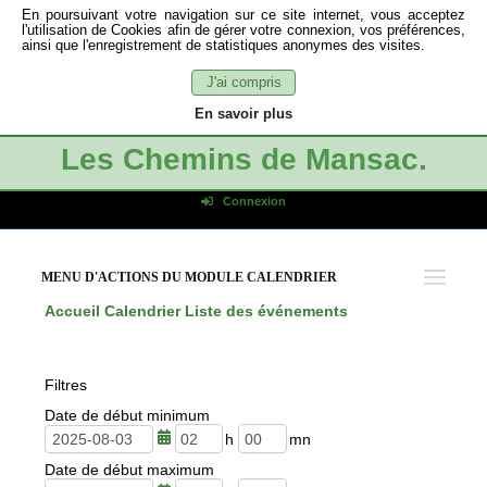
En poursuivant votre navigation sur ce site internet, vous acceptez
l'utilisation de Cookies afin de gérer votre connexion, vos préférences,
ainsi que l'enregistrement de statistiques anonymes des visites.
J'ai compris
En savoir plus
Les Chemins de Mansac.
Connexion
Identifiant de connexion
Mot de passe
MENU D'ACTIONS DU MODULE CALENDRIER
Connexion auto
Accueil
Calendrier
Liste des événements
Connexion
S'inscrire
Filtres
Mot de passe oublié
Date de début minimum
h
m
Date de début maximum
e
i