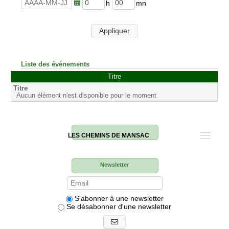
u
n
r
u
h
m
e
t
e
i
s
e
u
n
Appliquer
s
r
u
e
t
s
e
s
Liste des événements
Titre
Aucun élément n'est disponible pour le moment
LES CHEMINS DE MANSAC
Newsletter
S'abonner à une newsletter
Se désabonner d'une newsletter
S'abonner aux newsletters