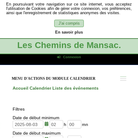
En poursuivant votre navigation sur ce site internet, vous acceptez
l'utilisation de Cookies afin de gérer votre connexion, vos préférences,
ainsi que l'enregistrement de statistiques anonymes des visites.
J'ai compris
En savoir plus
Les Chemins de Mansac.
Connexion
Identifiant de connexion
Mot de passe
MENU D'ACTIONS DU MODULE CALENDRIER
Connexion auto
Accueil
Calendrier
Liste des événements
Connexion
S'inscrire
Filtres
Mot de passe oublié
Date de début minimum
h
m
Date de début maximum
e
i