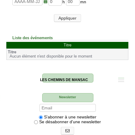
u
n
r
u
h
m
e
t
e
i
s
e
u
n
Appliquer
s
r
u
e
t
s
e
s
Liste des événements
Titre
Aucun élément n'est disponible pour le moment
LES CHEMINS DE MANSAC
Newsletter
S'abonner à une newsletter
Se désabonner d'une newsletter
S'abonner aux newsletters