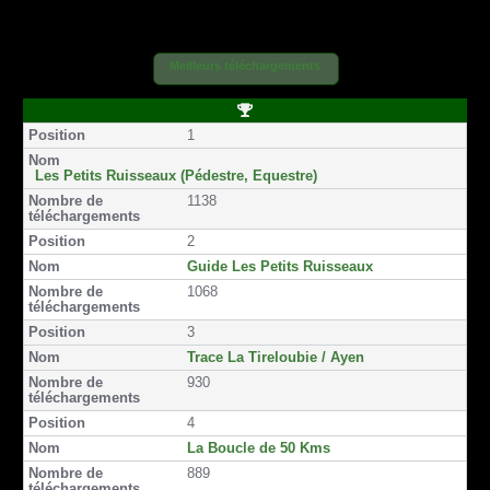
g
g
g
g
g
g
e
e
e
e
e
e
r
r
r
r
r
r
Meilleurs téléchargements
s
s
p
p
p
p
u
u
a
a
a
a
r
r
r
r
r
r
P
F
T
e
E
s
S
o
1
a
w
m
m
m
M
s
i
c
i
a
a
s
S
t
e
t
i
i
Les Petits Ruisseaux (Pédestre, Equestre)
i
b
t
l
l
1138
o
o
e
n
o
r
2
k
Guide Les Petits Ruisseaux
1068
3
Trace La Tireloubie / Ayen
930
4
La Boucle de 50 Kms
889