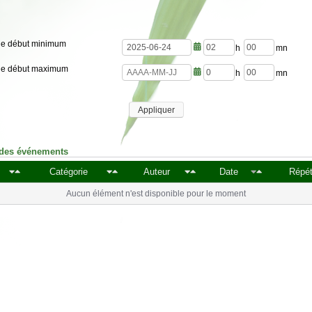
de début minimum
h
m
de début maximum
e
i
u
n
h
m
r
u
e
i
e
t
u
n
s
e
Appliquer
r
u
s
e
t
s
e
s
 des événements
Catégorie
Auteur
Date
Répét
Aucun élément n'est disponible pour le moment