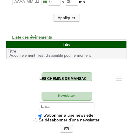
u
n
r
u
h
m
e
t
e
i
s
e
u
n
Appliquer
s
r
u
e
t
s
e
s
Liste des événements
Titre
Aucun élément n'est disponible pour le moment
LES CHEMINS DE MANSAC
Newsletter
S'abonner à une newsletter
Se désabonner d'une newsletter
S'abonner aux newsletters