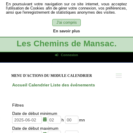
En poursuivant votre navigation sur ce site internet, vous acceptez
l'utilisation de Cookies afin de gérer votre connexion, vos préférences,
ainsi que l'enregistrement de statistiques anonymes des visites.
J'ai compris
En savoir plus
Les Chemins de Mansac.
Connexion
Identifiant de connexion
Mot de passe
MENU D'ACTIONS DU MODULE CALENDRIER
Connexion auto
Accueil
Calendrier
Liste des événements
Connexion
S'inscrire
Filtres
Mot de passe oublié
Date de début minimum
h
m
Date de début maximum
e
i