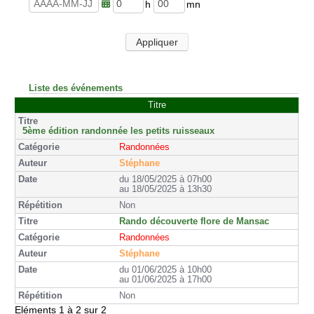
u
n
r
u
h
m
e
t
e
i
s
e
u
n
Appliquer
s
r
u
e
t
s
e
s
Liste des événements
Titre
5ème édition randonnée les petits ruisseaux
Randonnées
Stéphane
du 18/05/2025 à 07h00
au 18/05/2025 à 13h30
Non
Rando découverte flore de Mansac
Randonnées
Stéphane
du 01/06/2025 à 10h00
au 01/06/2025 à 17h00
Non
Eléments 1 à 2 sur 2