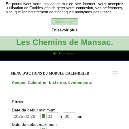
En poursuivant votre navigation sur ce site internet, vous acceptez
l'utilisation de Cookies afin de gérer votre connexion, vos préférences,
ainsi que l'enregistrement de statistiques anonymes des visites.
J'ai compris
En savoir plus
Les Chemins de Mansac.
Connexion
Identifiant de connexion
Mot de passe
MENU D'ACTIONS DU MODULE CALENDRIER
Connexion auto
Accueil
Calendrier
Liste des événements
Connexion
S'inscrire
Filtres
Mot de passe oublié
Date de début minimum
h
m
Date de début maximum
e
i