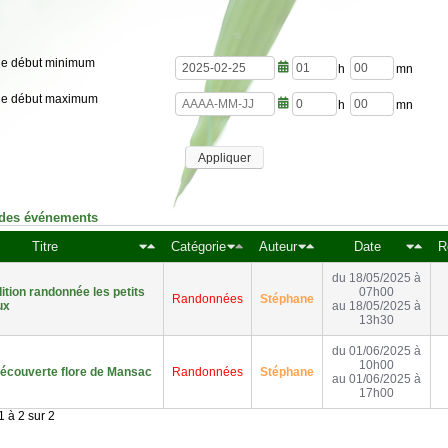
de début minimum
h
m
de début maximum
e
i
u
n
h
m
r
u
e
i
e
t
u
n
s
e
Appliquer
r
u
s
e
t
s
e
s
 des événements
Titre
Catégorie
Auteur
Date
R
du 18/05/2025 à
tion randonnée les petits
07h00
Randonnées
Stéphane
ux
au 18/05/2025 à
13h30
du 01/06/2025 à
10h00
écouverte flore de Mansac
Randonnées
Stéphane
au 01/06/2025 à
17h00
 à 2 sur 2