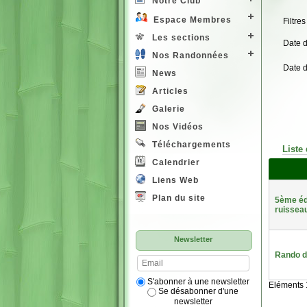
Notre Club
Espace Membres
Filtres
Les sections
Date 
Nos Randonnées
Date 
News
Articles
Galerie
Nos Vidéos
Téléchargements
Liste
Calendrier
Liens Web
Plan du site
5ème édi
ruissea
Newsletter
Rando d
S'abonner à une newsletter
Eléments 1
Se désabonner d'une
newsletter