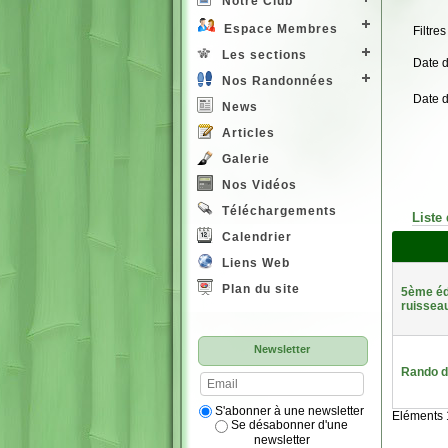
Notre Club
Espace Membres
Filtres
Les sections
Date 
Nos Randonnées
Date 
News
Articles
Galerie
Nos Vidéos
Téléchargements
Liste
Calendrier
Liens Web
Plan du site
5ème édi
ruissea
Newsletter
Rando d
S'abonner à une newsletter
Eléments 1
Se désabonner d'une
newsletter