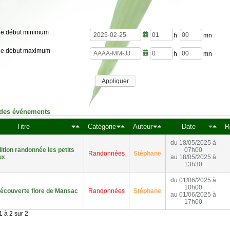
de début minimum
h
m
de début maximum
e
i
u
n
h
m
r
u
e
i
e
t
u
n
s
e
Appliquer
r
u
s
e
t
s
e
s
 des événements
Titre
Catégorie
Auteur
Date
R
du 18/05/2025 à
tion randonnée les petits
07h00
Randonnées
Stéphane
ux
au 18/05/2025 à
13h30
du 01/06/2025 à
10h00
écouverte flore de Mansac
Randonnées
Stéphane
au 01/06/2025 à
17h00
 à 2 sur 2