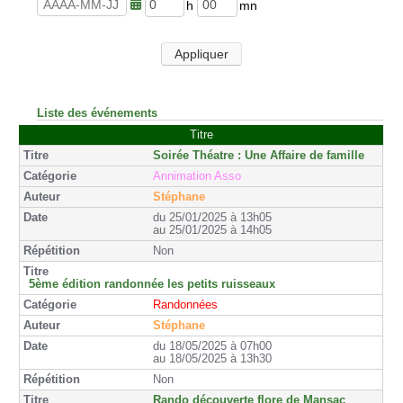
u
n
r
u
h
m
e
t
e
i
s
e
u
n
Appliquer
s
r
u
e
t
s
e
s
Liste des événements
Titre
Soirée Théatre : Une Affaire de famille
Annimation Asso
Stéphane
du 25/01/2025 à 13h05
au 25/01/2025 à 14h05
Non
5ème édition randonnée les petits ruisseaux
Randonnées
Stéphane
du 18/05/2025 à 07h00
au 18/05/2025 à 13h30
Non
Rando découverte flore de Mansac