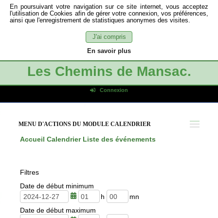
En poursuivant votre navigation sur ce site internet, vous acceptez
l'utilisation de Cookies afin de gérer votre connexion, vos préférences,
ainsi que l'enregistrement de statistiques anonymes des visites.
J'ai compris
En savoir plus
Les Chemins de Mansac.
Connexion
Identifiant de connexion
Mot de passe
MENU D'ACTIONS DU MODULE CALENDRIER
Connexion auto
Accueil
Calendrier
Liste des événements
Connexion
S'inscrire
Filtres
Mot de passe oublié
Date de début minimum
h
m
Date de début maximum
e
i