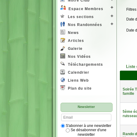
Notre Club
Espace Membres
Filtres
Les sections
Date 
Nos Randonnées
Date 
News
Articles
Galerie
Nos Vidéos
Téléchargements
Liste
Calendrier
Liens Web
Plan du site
Soirée T
famille
Newsletter
5ème édi
ruissea
S'abonner à une newsletter
Se désabonner d'une
Rando d
newsletter