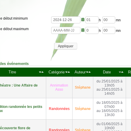
de début minimum
h
m
de début maximum
e
i
u
n
h
m
r
u
e
i
e
t
u
n
s
e
Appliquer
r
u
s
e
t
s
e
s
 des événements
Titre
Catégorie
Auteur
Date
R
du 25/01/2025 à
héatre : Une Affaire de
Annimation
13h05
Stéphane
Asso
au 25/01/2025 à
14h05
du 18/05/2025 à
tion randonnée les petits
07h00
Randonnées
Stéphane
ux
au 18/05/2025 à
13h30
du 01/06/2025 à
écouverte flore de
10h00
Randonnées
Stéphane