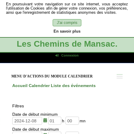
En poursuivant votre navigation sur ce site internet, vous acceptez
l'utilisation de Cookies afin de gérer votre connexion, vos préférences,
ainsi que l'enregistrement de statistiques anonymes des visites.
J'ai compris
En savoir plus
Les Chemins de Mansac.
Connexion
Identifiant de connexion
Mot de passe
MENU D'ACTIONS DU MODULE CALENDRIER
Connexion auto
Accueil
Calendrier
Liste des événements
Connexion
S'inscrire
Filtres
Mot de passe oublié
Date de début minimum
h
m
Date de début maximum
e
i