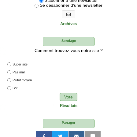
S'abonner à une newsletter
Se désabonner d'une newsletter
S'abonner aux newsletters
Archives
Sondage
Comment trouvez-vous notre site ?
Super site!
Pas mal
Plutôt moyen
Bof
Vote
Résultats
Partager
P
P
P
P
P
P