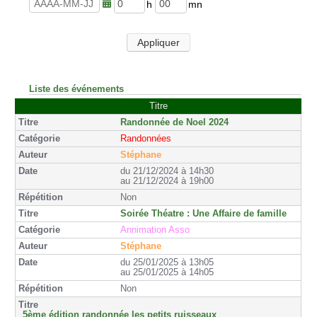
u
n
r
u
h
m
e
t
e
i
s
e
u
n
Appliquer
s
r
u
e
t
s
e
s
Liste des événements
Titre
Randonnée de Noel 2024
Randonnées
Stéphane
du 21/12/2024 à 14h30
au 21/12/2024 à 19h00
Non
Soirée Théatre : Une Affaire de famille
Annimation Asso
Stéphane
du 25/01/2025 à 13h05
au 25/01/2025 à 14h05
Non
5ème édition randonnée les petits ruisseaux