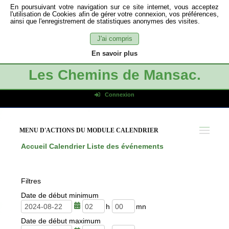
En poursuivant votre navigation sur ce site internet, vous acceptez
l'utilisation de Cookies afin de gérer votre connexion, vos préférences,
ainsi que l'enregistrement de statistiques anonymes des visites.
J'ai compris
En savoir plus
Les Chemins de Mansac.
Connexion
Identifiant de connexion
Mot de passe
MENU D'ACTIONS DU MODULE CALENDRIER
Connexion auto
Accueil
Calendrier
Liste des événements
Connexion
S'inscrire
Filtres
Mot de passe oublié
Date de début minimum
h
m
Date de début maximum
e
i