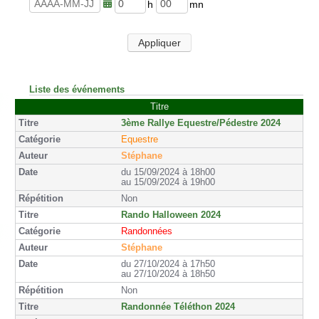
u
n
r
u
h
m
e
t
e
i
s
e
u
n
Appliquer
s
r
u
e
t
s
e
s
Liste des événements
Titre
3ème Rallye Equestre/Pédestre 2024
Equestre
Stéphane
du 15/09/2024 à 18h00
au 15/09/2024 à 19h00
Non
Rando Halloween 2024
Randonnées
Stéphane
du 27/10/2024 à 17h50
au 27/10/2024 à 18h50
Non
Randonnée Téléthon 2024