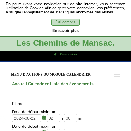
En poursuivant votre navigation sur ce site internet, vous acceptez
l'utilisation de Cookies afin de gérer votre connexion, vos préférences,
ainsi que l'enregistrement de statistiques anonymes des visites.
J'ai compris
En savoir plus
Les Chemins de Mansac.
Connexion
Identifiant de connexion
Mot de passe
MENU D'ACTIONS DU MODULE CALENDRIER
Connexion auto
Accueil
Calendrier
Liste des événements
Connexion
S'inscrire
Filtres
Mot de passe oublié
Date de début minimum
h
m
Date de début maximum
e
i