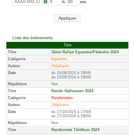
u
n
r
u
h
m
e
t
e
i
s
e
u
n
Appliquer
s
r
u
e
t
s
e
s
Liste des événements
Titre
3ème Rallye Equestre/Pédestre 2024
Equestre
Stéphane
du 15/09/2024 à 18h00
au 15/09/2024 à 19h00
Non
Rando Halloween 2024
Randonnées
Stéphane
du 27/10/2024 à 17h50
au 27/10/2024 à 18h50
Non
Randonnée Téléthon 2024