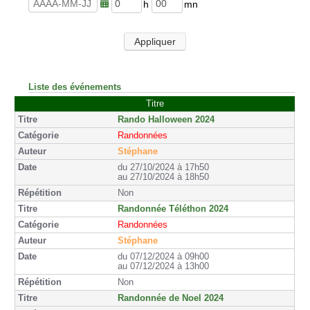
u
n
r
u
h
m
e
t
e
i
s
e
u
n
Appliquer
s
r
u
e
t
s
e
s
Liste des événements
Titre
Rando Halloween 2024
Randonnées
Stéphane
du 27/10/2024 à 17h50
au 27/10/2024 à 18h50
Non
Randonnée Téléthon 2024
Randonnées
Stéphane
du 07/12/2024 à 09h00
au 07/12/2024 à 13h00
Non
Randonnée de Noel 2024