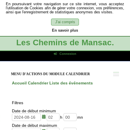
En poursuivant votre navigation sur ce site internet, vous acceptez
l'utilisation de Cookies afin de gérer votre connexion, vos préférences,
ainsi que l'enregistrement de statistiques anonymes des visites.
J'ai compris
En savoir plus
Les Chemins de Mansac.
Connexion
Identifiant de connexion
Mot de passe
MENU D'ACTIONS DU MODULE CALENDRIER
Connexion auto
Accueil
Calendrier
Liste des événements
Connexion
S'inscrire
Filtres
Mot de passe oublié
Date de début minimum
h
m
Date de début maximum
e
i