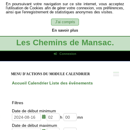
En poursuivant votre navigation sur ce site internet, vous acceptez
l'utilisation de Cookies afin de gérer votre connexion, vos préférences,
ainsi que l'enregistrement de statistiques anonymes des visites.
J'ai compris
En savoir plus
Les Chemins de Mansac.
Connexion
Identifiant de connexion
Mot de passe
MENU D'ACTIONS DU MODULE CALENDRIER
Connexion auto
Accueil
Calendrier
Liste des événements
Connexion
S'inscrire
Filtres
Mot de passe oublié
Date de début minimum
h
m
Date de début maximum
e
i