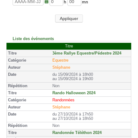
u
n
r
u
h
m
e
t
e
i
s
e
u
n
Appliquer
s
r
u
e
t
s
e
s
Liste des événements
Titre
3ème Rallye Equestre/Pédestre 2024
Equestre
Stéphane
du 15/09/2024 à 18h00
au 15/09/2024 à 19h00
Non
Rando Halloween 2024
Randonnées
Stéphane
du 27/10/2024 à 17h50
au 27/10/2024 à 18h50
Non
Randonnée Téléthon 2024