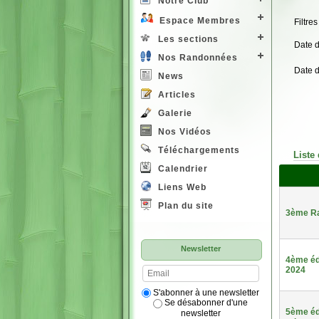
Notre Club
Espace Membres
Filtres
Les sections
Date 
Nos Randonnées
Date 
News
Articles
Galerie
Nos Vidéos
Téléchargements
Liste
Calendrier
Liens Web
Plan du site
3ème Ra
Newsletter
4ème éd
2024
S'abonner à une newsletter
Se désabonner d'une
5ème édi
newsletter