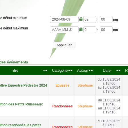
de début minimum
h
m
de début maximum
e
i
u
n
h
m
r
u
e
i
e
t
u
n
s
e
Appliquer
r
u
s
e
t
s
e
s
 des événements
Titre
Catégorie
Auteur
Date
R
du 15/09/2024
à 18h00
llye Equestre/Pédestre 2024
Equestre
Stéphane
au 15/09/2024
à 19h00
du 11/08/2024
ition des Petits Ruisseaux
à 18h10
Randonnées
Stéphane
au 11/08/2024
à 19h10
du 18/05/2025
tion randonnée les petits
à 07h00
Randonnées
Stéphane