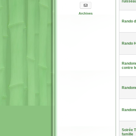
ruissea
S'abonner aux newsletters
Archives
Rando d
Rando H
Randonné
contre l
Randonn
Randonn
Soirée T
famille