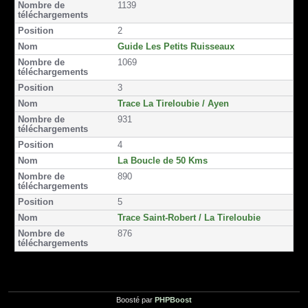
1139
o
o
e
n
o
r
2
k
Guide Les Petits Ruisseaux
1069
3
Trace La Tireloubie / Ayen
931
4
La Boucle de 50 Kms
890
5
Trace Saint-Robert / La Tireloubie
876
Boosté par
PHPBoost