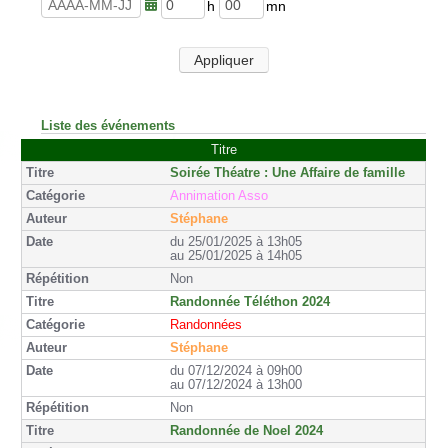
u
n
r
u
h
m
e
t
e
i
s
e
u
n
Appliquer
s
r
u
e
t
s
e
s
Liste des événements
Titre
Soirée Théatre : Une Affaire de famille
Annimation Asso
Stéphane
du 25/01/2025 à 13h05
au 25/01/2025 à 14h05
Non
Randonnée Téléthon 2024
Randonnées
Stéphane
du 07/12/2024 à 09h00
au 07/12/2024 à 13h00
Non
Randonnée de Noel 2024