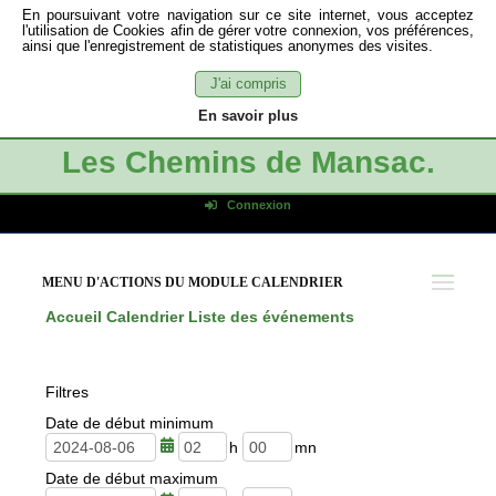
En poursuivant votre navigation sur ce site internet, vous acceptez
l'utilisation de Cookies afin de gérer votre connexion, vos préférences,
ainsi que l'enregistrement de statistiques anonymes des visites.
J'ai compris
En savoir plus
Les Chemins de Mansac.
Connexion
Identifiant de connexion
Mot de passe
MENU D'ACTIONS DU MODULE CALENDRIER
Connexion auto
Accueil
Calendrier
Liste des événements
Connexion
S'inscrire
Filtres
Mot de passe oublié
Date de début minimum
h
m
Date de début maximum
e
i